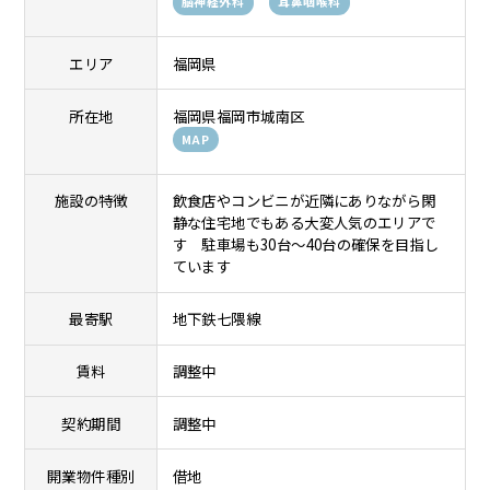
脳神経外科
耳鼻咽喉科
エリア
福岡県
所在地
福岡県福岡市城南区
MAP
施設の特徴
飲食店やコンビニが近隣にありながら閑
静な住宅地でもある大変人気のエリアで
す 駐車場も30台～40台の確保を目指し
ています
最寄駅
地下鉄七隈線
賃料
調整中
契約期間
調整中
開業物件種別
借地