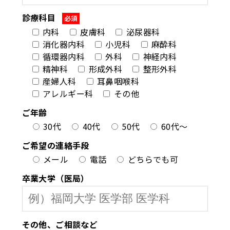
診療科目
必須
内科
皮膚科
泌尿器科
消化器内科
小児科
麻酔科
循環器内科
外科
神経内科
精神科
形成外科
整形外科
産婦人科
耳鼻咽喉科
アレルギー科
その他
ご年齢
30代
40代
50代
60代～
ご希望の連絡手段
メール
電話
どちらでも可
卒業大学（医局）
その他、ご相談など