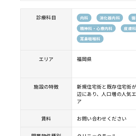
診療科目
内科
消化器内科
循
精神科・心療内科
皮膚
耳鼻咽喉科
エリア
福岡県
施設の特徴
新規住宅街と既存住宅街
辺にあり、人口増の人気
ア
賃料
お問い合わせください
開業物件種別
クリニックモール