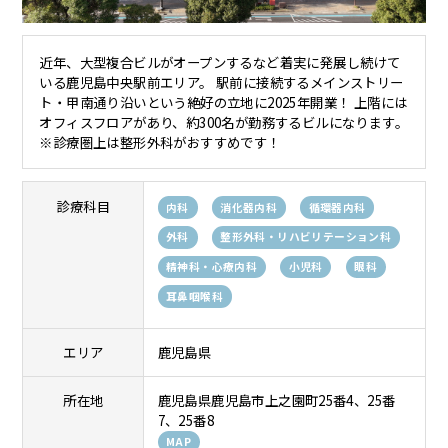
近年、大型複合ビルがオープンするなど着実に発展し続けて
いる鹿児島中央駅前エリア。 駅前に接続するメインストリー
ト・甲南通り沿いという絶好の立地に2025年開業！ 上階には
オフィスフロアがあり、約300名が勤務するビルになります。
※診療圏上は整形外科がおすすめです！
診療科目
内科
消化器内科
循環器内科
外科
整形外科・リハビリテーション科
精神科・心療内科
小児科
眼科
耳鼻咽喉科
エリア
鹿児島県
所在地
鹿児島県鹿児島市上之園町25番4、25番
7、25番8
MAP